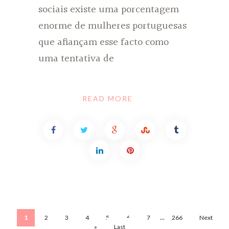
sociais existe uma porcentagem
enorme de mulheres portuguesas
que afiançam esse facto como
uma tentativa de
READ MORE
...
1
2
3
4
5
6
7
266
Next
»
Last