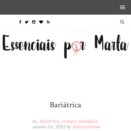
Bariátrica
In:
Bariátrica
cirurgia metabólica
outubro 23, 2023
by
@martafveloso