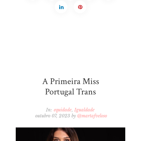
A Primeira Miss
Portugal Trans
In:
equidade
Igualdade
outubro 07, 2023
by
@martafveloso