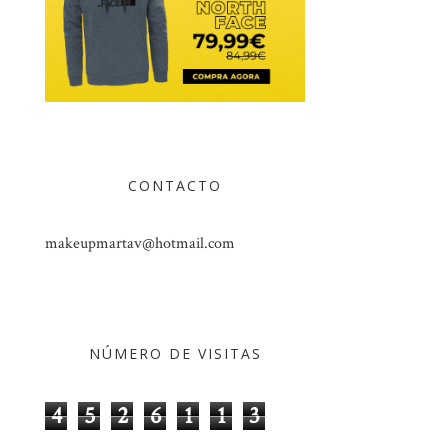
CONTACTO
makeupmartav@hotmail.com
NÚMERO DE VISITAS
4
5
2
6
1
1
3