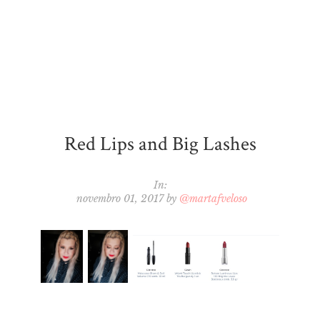
Red Lips and Big Lashes
In:
novembro 01, 2017
by
@martafveloso