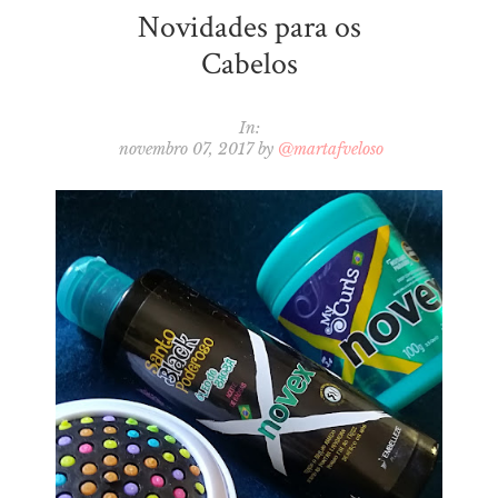
Novidades para os
Cabelos
In:
novembro 07, 2017
by
@martafveloso