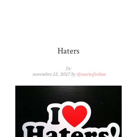
Haters
In:
novembro 13, 2017
by
@martafveloso