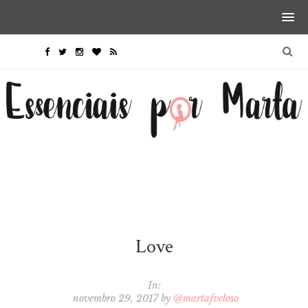
Love
In:
novembro 29, 2017
by
@martafveloso