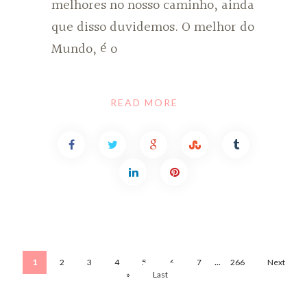
melhores no nosso caminho, ainda
que disso duvidemos. O melhor do
Mundo, é o
READ MORE
...
1
2
3
4
5
6
7
266
Next
»
Last