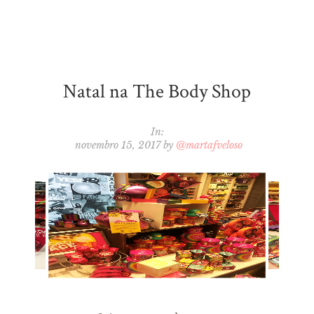
Natal na The Body Shop
In:
novembro 15, 2017
by
@martafveloso