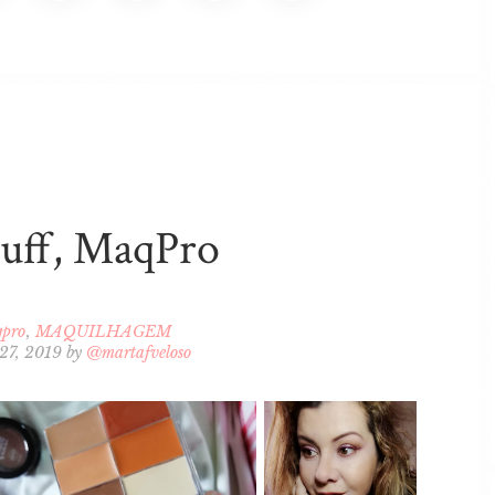
uff, MaqPro
pro
MAQUILHAGEM
 27, 2019
by
@martafveloso