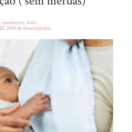
ão ( sem merdas)
:
amamentar
bebés
 27, 2019
by
@martafveloso