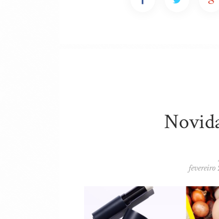
Novida
fevereiro