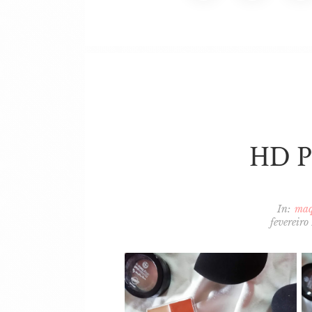
HD P
In:
maq
fevereiro