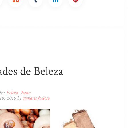
des de Beleza
In:
Beleza
News
 25, 2019
by
@martafveloso