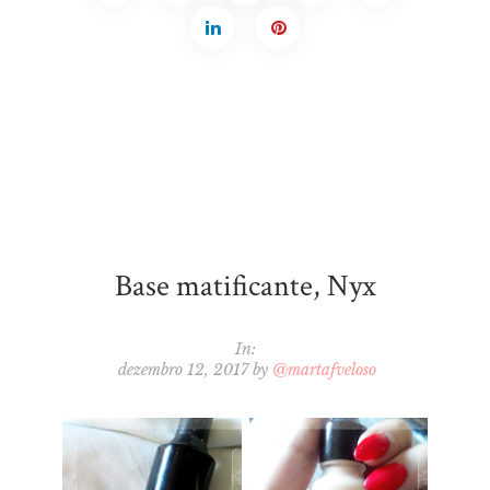
Base matificante, Nyx
In:
dezembro 12, 2017
by
@martafveloso