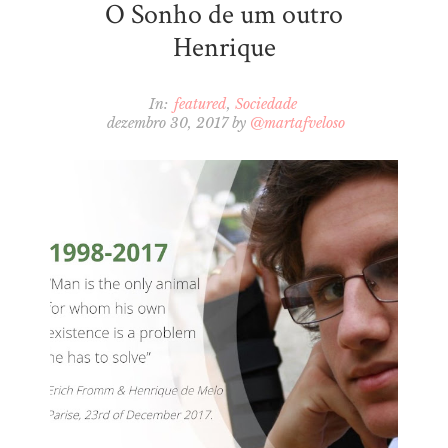
O Sonho de um outro
Henrique
In:
featured
Sociedade
dezembro 30, 2017
by
@martafveloso