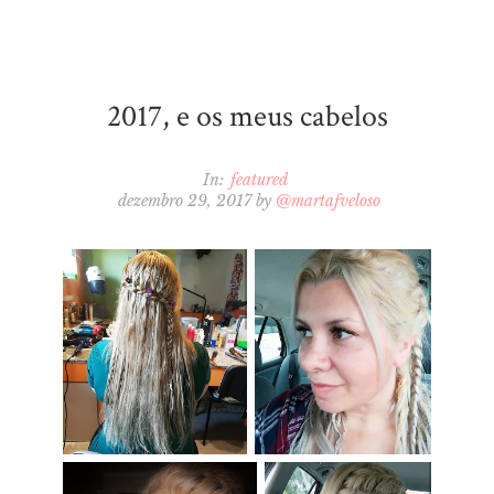
2017, e os meus cabelos
In:
featured
dezembro 29, 2017
by
@martafveloso