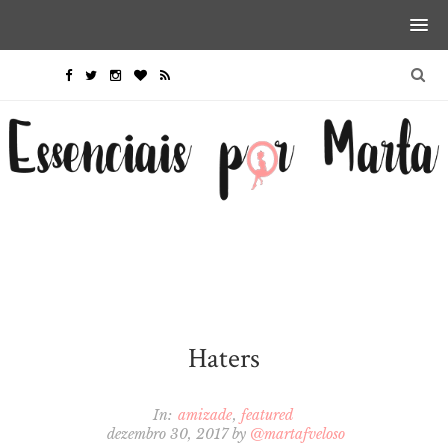
Haters
In:
amizade
featured
dezembro 30, 2017
by
@martafveloso