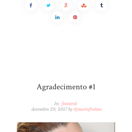
Agradecimento #1
In:
featured
dezembro 29, 2017
by
@martafveloso