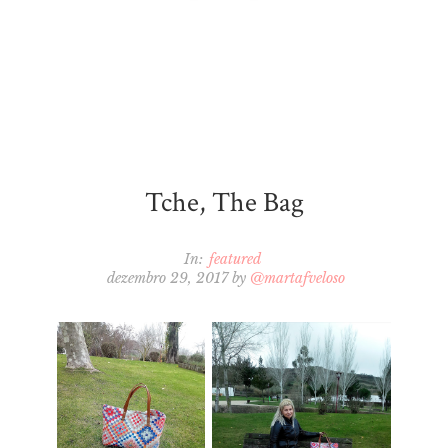
Tche, The Bag
In:
featured
dezembro 29, 2017
by
@martafveloso