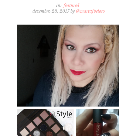
In:
featured
dezembro 28, 2017
by
@martafveloso