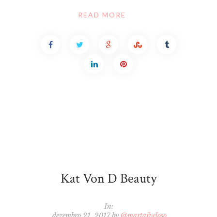
READ MORE
Kat Von D Beauty
In:
dezembro 21, 2017
by
@martafveloso