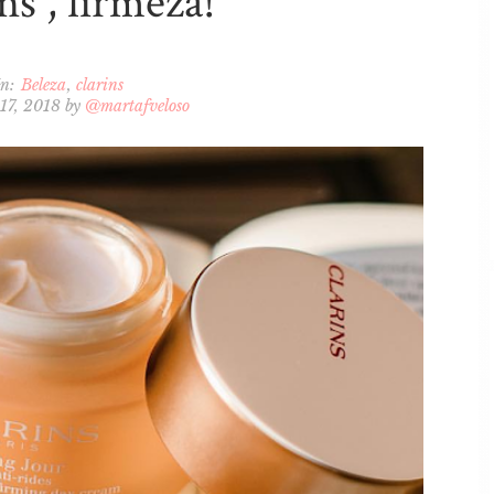
ns , firmeza!
In:
Beleza
clarins
 17, 2018
by
@martafveloso