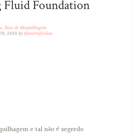
 Fluid Foundation
e
Base de Maquilhagem
 09, 2018
by
@martafveloso
uilhagem e tal não é segredo