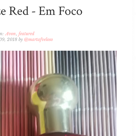
e Red - Em Foco
In:
Avon
featured
 09, 2018
by
@martafveloso