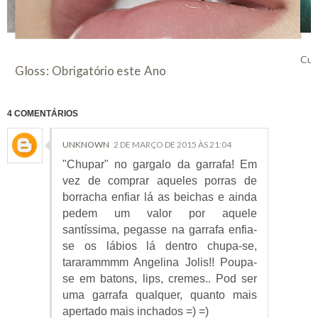
Colo
Cuidados de Lábios
4 COMENTÁRIOS
UNKNOWN
2 DE MARÇO DE 2015 ÀS 21:04
"Chupar" no gargalo da garrafa! Em
vez de comprar aqueles porras de
borracha enfiar lá as beichas e ainda
pedem um valor por aquele
santíssima, pegasse na garrafa enfia-
se os lábios lá dentro chupa-se,
tararammmm Angelina Jolis!! Poupa-
se em batons, lips, cremes.. Pod ser
uma garrafa qualquer, quanto mais
apertado mais inchados =) =)