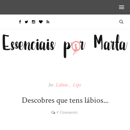
In:
Lábios
Lips
Descobres que tens lábios...
4 Comments