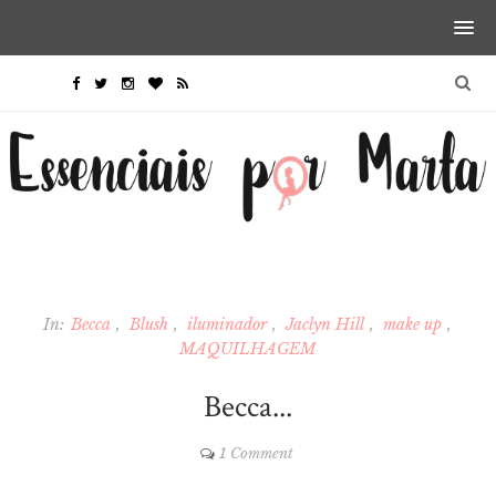
In:
Becca
Blush
iluminador
Jaclyn Hill
make up
MAQUILHAGEM
Becca...
1 Comment