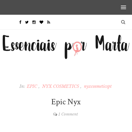
In:
EPIC
NYX COSMETICS
nyxcosmeticspt
Epic Nyx
1 Comment