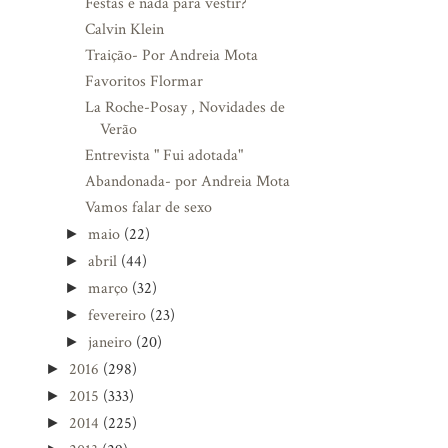
Festas e nada para vestir?
Calvin Klein
Traição- Por Andreia Mota
Favoritos Flormar
La Roche-Posay , Novidades de
Verão
Entrevista " Fui adotada"
Abandonada- por Andreia Mota
Vamos falar de sexo
maio
(22)
►
abril
(44)
►
março
(32)
►
fevereiro
(23)
►
janeiro
(20)
►
2016
(298)
►
2015
(333)
►
2014
(225)
►