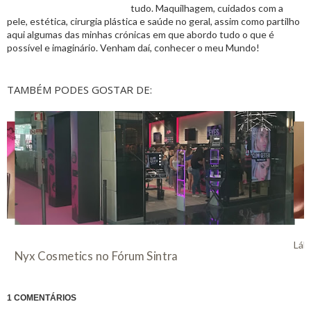
tudo. Maquilhagem, cuidados com a
pele, estética, cirurgia plástica e saúde no geral, assim como partilho
aqui algumas das minhas crónicas em que abordo tudo o que é
possível e imaginário. Venham daí, conhecer o meu Mundo!
TAMBÉM PODES GOSTAR DE:
Nyx
Lábios e Luz, look Natural, Nyx
1 COMENTÁRIOS