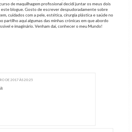
curso de maquilhagem profissional decidi juntar os meus dois
o este blogue. Gosto de escrever despudoradamente sobre
em, cuidados com a pele, estética, cirurgia plástica e saúde no
mo partilho aqui algumas das minhas crónicas em que abordo
ssível e imaginário. Venham daí, conhecer o meu Mundo!
RO DE 2017 ÀS 20:25
da