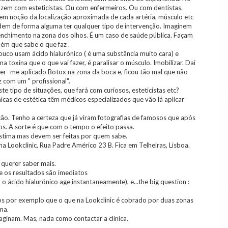
azem com esteticistas. Ou com enfermeiros. Ou com dentistas.
m noção da localização aproximada de cada artéria, músculo etc
dem de forma alguma ter qualquer tipo de intervenção. Imaginem
nchimento na zona dos olhos. É um caso de saúde pública. Façam
uém que sabe o que faz .
pouco usam ácido hialurónico ( é uma substância muito cara) e
toxina que o que vai fazer, é paralisar o músculo. Imobilizar. Daí
u ser- me aplicado Botox na zona da boca e, ficou tão mal que não
z com um " profissional".
e tipo de situações, que fará com curiosos, esteticistas etc?
nicas de estética têm médicos especializados que vão lá aplicar
o. Tenho a certeza que já viram fotografias de famosos que após
os. A sorte é que com o tempo o efeito passa.
oestima mas devem ser feitas por quem sabe.
na Lookclinic, Rua Padre Américo 23 B. Fica em Telheiras, Lisboa.
querer saber mais.
se os resultados são imediatos
 o ácido hialurónico age instantaneamente), e...the big question :
os por exemplo que o que na Lookclinic é cobrado por duas zonas
na.
ginam. Mas, nada como contactar a clínica.