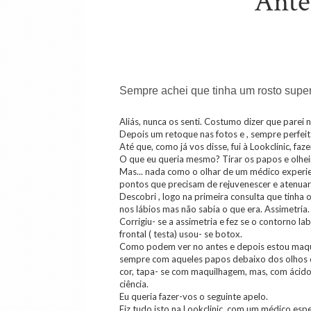
Antes
Sempre achei que tinha um rosto supe
Aliás, nunca os senti. Costumo dizer que parei 
Depois um retoque nas fotos e , sempre perfeit
Até que, como já vos disse, fui à Lookclinic, fa
O que eu queria mesmo? Tirar os papos e olheir
Mas... nada como o olhar de um médico experien
pontos que precisam de rejuvenescer e atenuar 
Descobri , logo na primeira consulta que tinha 
nos lábios mas não sabia o que era. Assimetri
Corrigiu- se a assimetria e fez se o contorno l
frontal ( testa) usou- se botox.
Como podem ver no antes e depois estou maqui
sempre com aqueles papos debaixo dos olhos q
cor, tapa- se com maquilhagem, mas, com ácido
ciência.
Eu queria fazer-vos o seguinte apelo.
Fiz tudo isto na Lookclinic, com um médico esp