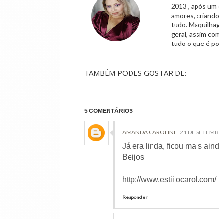
2013 , após um 
amores, criand
tudo. Maquilhag
geral, assim co
tudo o que é po
TAMBÉM PODES GOSTAR DE:
5 COMENTÁRIOS
AMANDA CAROLINE
21 DE SETEMB
Já era linda, ficou mais ain
Beijos
http://www.estiilocarol.com/
Responder