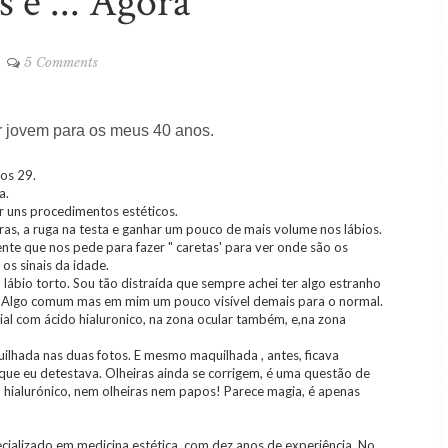
 e ... Agora
5 Comments
r jovem para os meus 40 anos.
nos 29.
a.
zer uns procedimentos estéticos.
as, a ruga na testa e ganhar um pouco de mais volume nos lábios.
te que nos pede para fazer " caretas' para ver onde são os
os sinais da idade.
o lábio torto. Sou tão distraída que sempre achei ter algo estranho
a. Algo comum mas em mim um pouco visível demais para o normal.
abial com ácido hialuronico, na zona ocular também, e,na zona
lhada nas duas fotos. E mesmo maquilhada , antes, ficava
ue eu detestava. Olheiras ainda se corrigem, é uma questão de
 hialurónico, nem olheiras nem papos! Parece magia, é apenas
ecializado em medicina estética, com dez anos de experiência. No