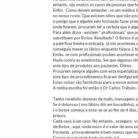
entanto, são muitos os casos de pessoas que f
Enfim. Como devem entender , só um médico te
no nosso rosto. Que existem sítios que não po
o perigo que é alguém sem formação fazer pree
onde fizerem, procurem ter a certeza que é alg
Para além disso , existem " profissionais" que 
substituem por Botox. Resultado? O Botox é uma 
a pele ficar lisinha e esticada. Já me acontece
conseguia mexer os lábios enquanto falava. E fi
Então, se com profissionais podem acontecer est
Nada contra as esteticistas. Sei que algumas clí
este tipo de produtos aos pacientes. Ótimo .
Procurem sempre alguém com esta especializaçã
este tipo de procedimentos ficaram desfigurad
Estas coisas são fantásticas para a nossa aut
A minha escolha foi então o Dr Carlos Trabulo, 
Tenho recebido dezenas de mails, mensagens a 
Se é doloroso ( nos lábios dói um bocadinho), 
( o botox começa a nota-se se ao fim de 4 dias ,
preços.
Cada caso é um caso. No entanto , asseguro- v
de Botox , aqui, onde moro é o valor de uma zo
Portanto , provavelmente é bem menos que ima
Espero que gostem tanto quanto eu!