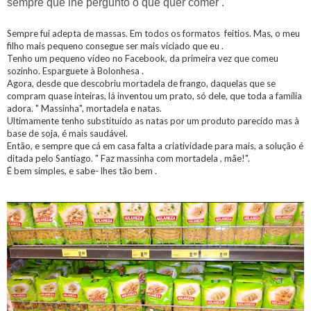
sempre que lhe pergunto o que quer comer .
Sempre fui adepta de massas. Em todos os formatos feitios. Mas, o meu
filho mais pequeno consegue ser mais viciado que eu .
Tenho um pequeno vídeo no Facebook, da primeira vez que comeu
sozinho. Esparguete à Bolonhesa .
Agora, desde que descobriu mortadela de frango, daquelas que se
compram quase inteiras, lá inventou um prato, só dele, que toda a família
adora. " Massinha", mortadela e natas.
Ultimamente tenho substituído as natas por um produto parecido mas à
base de soja, é mais saudável.
Então, e sempre que cá em casa falta a criatividade para mais, a solução é
ditada pelo Santiago. " Faz massinha com mortadela , mãe!".
É bem simples, e sabe- lhes tão bem .