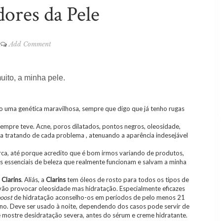
dores da Pele
Add Comment
uito, a minha pele.
o uma genética maravilhosa, sempre que digo que já tenho rugas
empre teve. Acne, poros dilatados, pontos negros, oleosidade,
 ia tratando de cada problema , atenuando a aparência indesejável
ca, até porque acredito que é bom irmos variando de produtos,
ns essenciais de beleza que realmente funcionam e salvam a minha
a
Clarins
. Aliás, a
Clarins
tem óleos de rosto para todos os tipos de
ão vão provocar oleosidade mas hidratação. Especialmente eficazes
oost
de hidratação aconselho-os em períodos de pelo menos 21
no. Deve ser usado à noite, dependendo dos casos pode servir de
e mostre desidratação severa, antes do sérum e creme hidratante.