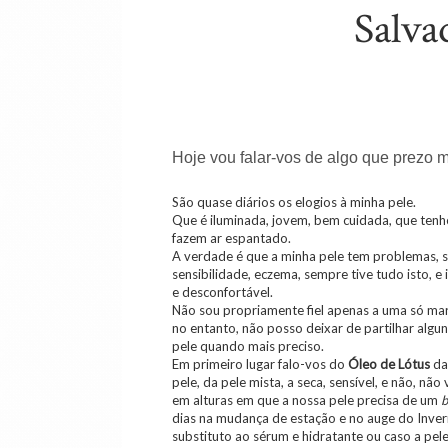
Salva
Hoje vou falar-vos de algo que prezo m
São quase diários os elogios à minha pele.
Que é iluminada, jovem, bem cuidada, que tenh
fazem ar espantado.
A verdade é que a minha pele tem problemas, s
sensibilidade, eczema, sempre tive tudo isto, e
e desconfortável.
Não sou propriamente fiel apenas a uma só mar
no entanto, não posso deixar de partilhar algu
pele quando mais preciso.
Em primeiro lugar falo-vos do
Óleo de Lótus
d
pele, da pele mista, a seca, sensível, e não, n
em alturas em que a nossa pele precisa de um
b
dias na mudança de estação e no auge do Inver
substituto ao sérum e hidratante ou caso a pel