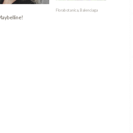
Florabotanica, Balenciaga
Giovann
aybelline!
Treatme