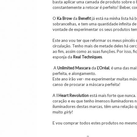
basta aplicar uma camada de produto sobre o 
constantemente a retocar é perfeito! Beber, co
O
Ka Brow
da
Benefit
já está na minha lista há 
sobrancelhas, e tem uma quantidade infinita d
vontade de experimentar os seus produtos tem
Este ano vou ter que reformar os meus pincéis
circulação. Tenho mais de metade deles há cerca
ao fim, assim como as suas funções. Por isso, 
esponja da
Real Techniques
.
A
Unlimited Mascara
da
L’Oréal
, é uma das ma
perfeita, e alongamento.
Este ano irão ver- me experimentar muitas más
canso de procurar a máscara perfeita!
A
I
Heart Revolution
está mais forte que nunca.
coração e eu que tenho imensos iluminadores n
iluminadores destas marcas, têm uma relação q
muito
girly
!
E vou comprar todos estes produtos no mesmo 