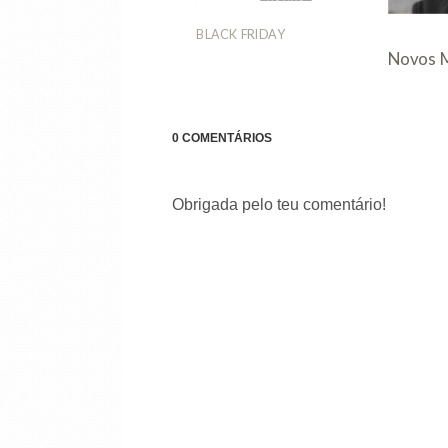
BLACK FRIDAY
io Fix da MAC
Novos M
0 COMENTÁRIOS
Obrigada pelo teu comentário!