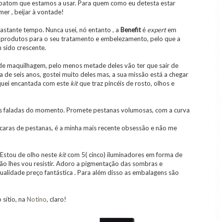
batom que estamos a usar. Para quem como eu detesta estar
mer , beijar à vontade!
bastante tempo. Nunca usei, nó entanto , a
Benefit
é
expert
em
e produtos para o seu tratamento e embelezamento, pelo que a
 sido crescente.
 de maquilhagem, pelo menos metade deles vão ter que sair de
 de seis anos, gostei muito deles mas, a sua missão está a chegar
fiquei encantada com este
kit
que traz pincéis de rosto, olhos e
is faladas do momento. Promete pestanas volumosas, com a curva
caras de pestanas, é a minha mais recente obsessão e não me
 Estou de olho neste
kit
com 5( cinco) iluminadores em forma de
ão lhes vou resistir. Adoro a pigmentação das sombras e
ualidade preço fantástica . Para além disso as embalagens são
sítio, na
Notino
, claro!