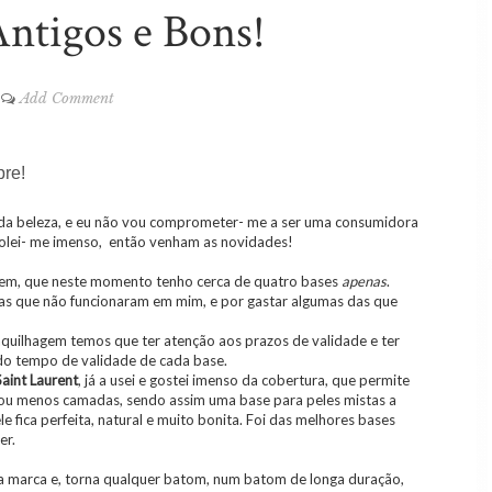
Antigos e Bons!
Add Comment
pre!
 da beleza, e eu não vou comprometer- me a ser uma consumidora
rolei- me imenso, então venham as novidades!
gem, que neste momento tenho cerca de quatro bases
apenas
.
las que não funcionaram em mim, e por gastar algumas das que
quilhagem temos que ter atenção aos prazos de validade e ter
do tempo de validade de cada base.
Saint Laurent
, já a usei e gostei imenso da cobertura, que permite
 ou menos camadas, sendo assim uma base para peles mistas a
le fica perfeita, natural e muito bonita. Foi das melhores bases
er.
tra marca e, torna qualquer batom, num batom de longa duração,