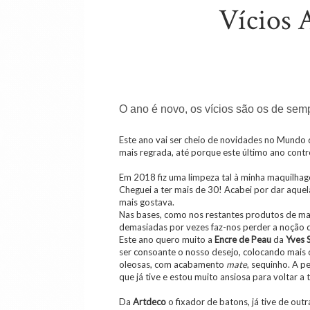
Vícios 
O ano é novo, os vícios são os de sem
Este ano vai ser cheio de novidades no Mundo
mais regrada, até porque este último ano cont
Em 2018 fiz uma limpeza tal à minha maquilha
Cheguei a ter mais de 30! Acabei por dar aque
mais gostava.
Nas bases, como nos restantes produtos de ma
demasiadas por vezes faz-nos perder a noção 
Este ano quero muito a
Encre de Peau
da
Yves
ser consoante o nosso desejo, colocando mais
oleosas, com acabamento
mate
, sequinho. A pe
que já tive e estou muito ansiosa para voltar a t
Da
Artdeco
o fixador de batons, já tive de ou