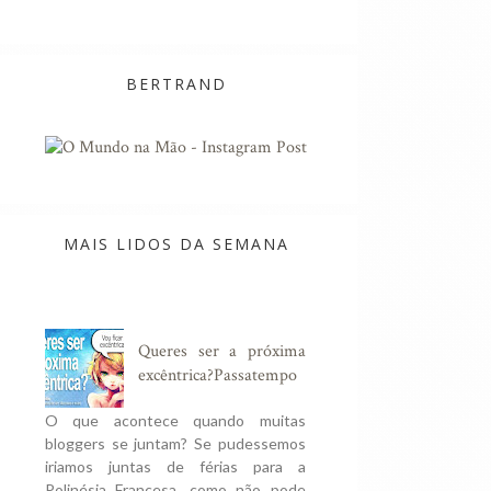
i Tea Trea Triple
Woman de Adam Levine
Studio F
nt ...
BERTRAND
MAIS LIDOS DA SEMANA
Queres ser a próxima
excêntrica?Passatempo
O que acontece quando muitas
bloggers se juntam? Se pudessemos
iriamos juntas de férias para a
Polinésia Francesa, como não pode