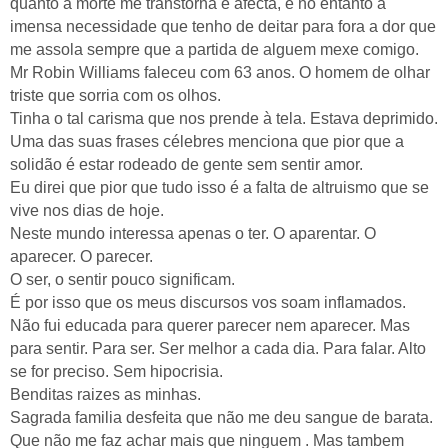
quanto a morte me transtorna e afecta, e no entanto a
imensa necessidade que tenho de deitar para fora a dor que
me assola sempre que a partida de alguem mexe comigo.
Mr Robin Williams faleceu com 63 anos. O homem de olhar
triste que sorria com os olhos.
Tinha o tal carisma que nos prende à tela. Estava deprimido.
Uma das suas frases célebres menciona que pior que a
solidão é estar rodeado de gente sem sentir amor.
Eu direi que pior que tudo isso é a falta de altruismo que se
vive nos dias de hoje.
Neste mundo interessa apenas o ter. O aparentar. O
aparecer. O parecer.
O ser, o sentir pouco significam.
É por isso que os meus discursos vos soam inflamados.
Não fui educada para querer parecer nem aparecer. Mas
para sentir. Para ser. Ser melhor a cada dia. Para falar. Alto
se for preciso. Sem hipocrisia.
Benditas raizes as minhas.
Sagrada familia desfeita que não me deu sangue de barata.
Que não me faz achar mais que ninguem . Mas tambem