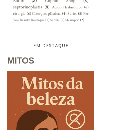
Botox
(8)
Cupido Shop
(8)
septorinoplastia
(8)
Acido Hialurónico
(6)
cirurgia
(6)
Cirurgias plásticas
(4)
Series
(3)
For
You Beauty Boutique
(2)
Sardas
(2)
Steampod
(2)
EM DESTAQUE
MITOS