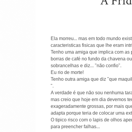
A Frid
Ela morreu... mas em todo mundo exis
caracteristicas fisicas que lhe eram int
Tenho uma amiga que implica com as 
borras de café no fundo da chavena ou d
sobrancelhas e diz... "não confio".
Eu rio de morte!
Tenho outra amiga que diz "que maqui
".
A verdade é que não sou nenhuma tara
mas creio que hoje em dia devemos ten
exageradamente grossas, por mais que
adapta porque teria de colocar uma ex
O tipico risco com o lapis de olhos a
para preencher falhas...