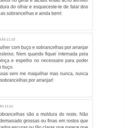
pelos no geral e faciais então acho terrível!
ura do olhar e esqueceste-te de falar dos
as sobrancelhas e ainda bem!
 ÀS 11:10
lher com buço e sobrancelhas por arranjar
sleixo. Nem quando fiquei internada pela
 pinça e espelho no necessaire para poder
o buço.
essas sem me maquilhar mas nunca, nunca
obrancelhas por arranjar!
ÀS 13:22
brancelhas são a moldura do rosto. Não
 demasiado grossas ou finas em rostos que
ados escuras ou tão claras que parece que