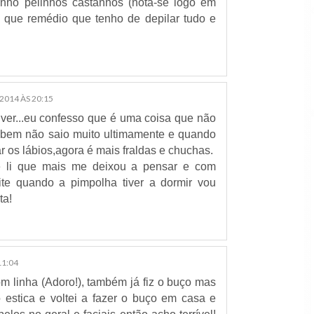
nho pelinhos castanhos (nota-se logo em
, que remédio que tenho de depilar tudo e
2014 ÀS 20:15
 ver...eu confesso que é uma coisa que não
bem não saio muito ultimamente e quando
r os lábios,agora é mais fraldas e chuchas.
e li que mais me deixou a pensar e com
ite quando a pimpolha tiver a dormir vou
ta!
11:04
m linha (Adoro!), também já fiz o buço mas
o estica e voltei a fazer o buço em casa e