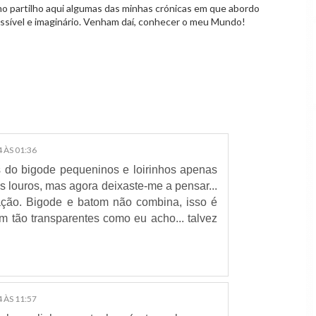
mo partilho aqui algumas das minhas crónicas em que abordo
ssível e imaginário. Venham daí, conhecer o meu Mundo!
 ÀS 01:36
 do bigode pequeninos e loirinhos apenas
s louros, mas agora deixaste-me a pensar...
uação. Bigode e batom não combina, isso é
m tão transparentes como eu acho... talvez
 ÀS 11:57