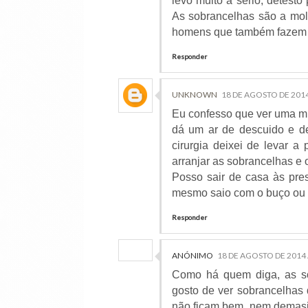
levo muito a sério, detesto 
As sobrancelhas são a mold
homens que também fazem 
Responder
UNKNOWN
18 DE AGOSTO DE 2014
Eu confesso que ver uma mu
dá um ar de descuido e de
cirurgia deixei de levar a
arranjar as sobrancelhas e 
Posso sair de casa às pr
mesmo saio com o buço ou s
Responder
ANÓNIMO
18 DE AGOSTO DE 2014 
Como há quem diga, as so
gosto de ver sobrancelhas
não ficam bem, nem demasi