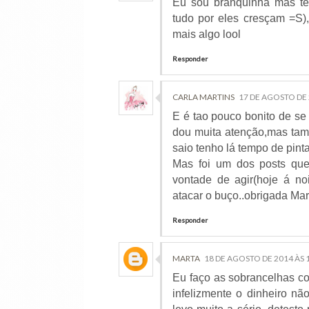
Eu sou branquinha mas te
tudo por eles cresçam =S)
mais algo lool
Responder
CARLA MARTINS
17 DE AGOSTO DE 
E é tao pouco bonito de se
dou muita atenção,mas tam
saio tenho lá tempo de pinta
Mas foi um dos posts qu
vontade de agir(hoje á no
atacar o buço..obrigada Mar
Responder
MARTA
18 DE AGOSTO DE 2014 ÀS 
Eu faço as sobrancelhas co
infelizmente o dinheiro nã