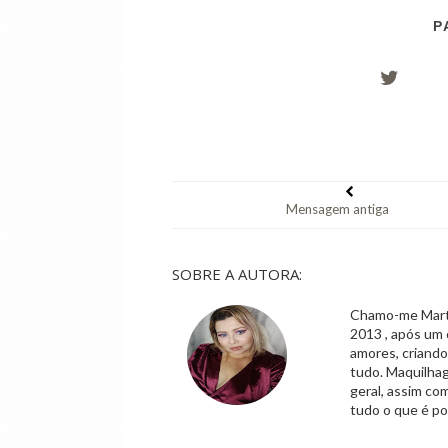
P
Mensagem antiga
SOBRE A AUTORA:
Chamo-me Marta,
2013 , após um 
amores, criand
tudo. Maquilhag
geral, assim co
tudo o que é po