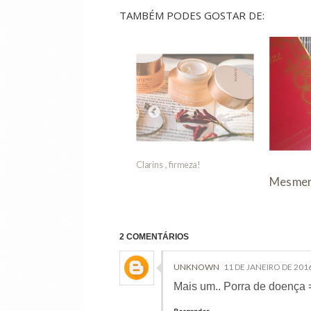
TAMBÉM PODES GOSTAR DE:
Clarins , firmeza!
er Undercover, Dior
Mesmeri
2 COMENTÁRIOS
UNKNOWN
11 DE JANEIRO DE 2016
Mais um.. Porra de doença 