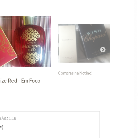
Compras na Notino!
Gratidã
ze Red - Em Foco
 ÀS 21:18
=(