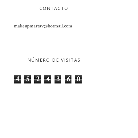
CONTACTO
makeupmartav@hotmail.com
NÚMERO DE VISITAS
4
5
2
4
3
6
0