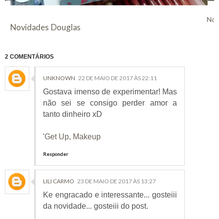
Nov
Novidades Douglas
2 COMENTÁRIOS
UNKNOWN
22 DE MAIO DE 2017 ÀS 22:11
Gostava imenso de experimentar! Mas
não sei se consigo perder amor a
tanto dinheiro xD
'
Get Up, Makeup
Responder
LILI CARMO
23 DE MAIO DE 2017 ÀS 13:27
Ke engracado e interessante... gosteiii
da novidade... gosteiii do post.