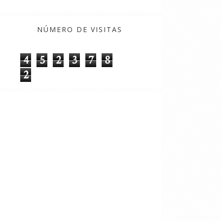
NÚMERO DE VISITAS
4
5
2
3
7
8
2