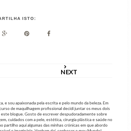
ARTILHA ISTO:
NEXT
 e sou apaixonada pela escrita e pelo mundo da beleza. Em
curso de maquilhagem profissional decidi juntar os meus dois
o este blogue. Gosto de escrever despudoradamente sobre
em, cuidados com a pele, estética, cirurgia plástica e saúde no
mo partilho aqui algumas das minhas crónicas em que abordo
ssível e imaginário. Venham daí, conhecer o meu Mundo!