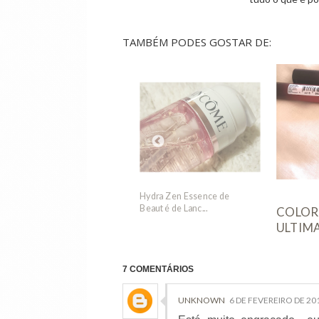
TAMBÉM PODES GOSTAR DE:
COLOR SENSATIONAL
a Zen Essence de
ULTIMATTE SLIM LI...
Lash Se
é de Lanc...
7 COMENTÁRIOS
UNKNOWN
6 DE FEVEREIRO DE 201