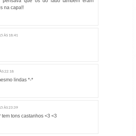
eu pensava que os do lado também eram
es na capa!!
5 ÀS 18:41
ÀS 22:18
esmo lindas *-*
5 ÀS 23:39
? tem tons castanhos <3 <3