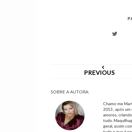
P
PREVIOUS
SOBRE A AUTORA:
Chamo-me Marta,
2013 , após um 
amores, criand
tudo. Maquilhag
geral, assim co
tudo o que é po