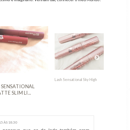
Wild Bronze Glow
Pupa Bi
nsational Sky High
5 ÀS 18:30