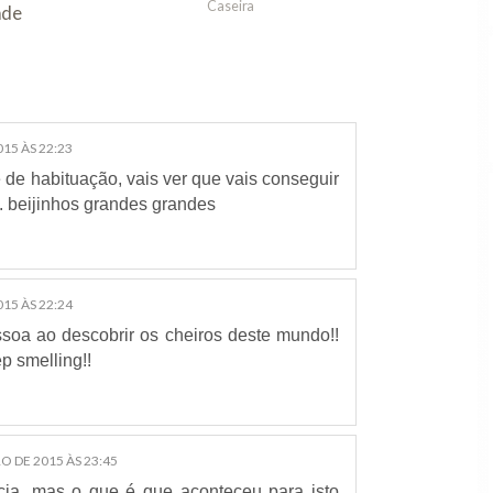
envelhecem a ...
o e a Cosmética
respos
a
15 ÀS 22:23
 de habituação, vais ver que vais conseguir
. beijinhos grandes grandes
15 ÀS 22:24
oa ao descobrir os cheiros deste mundo!!
p smelling!!
O DE 2015 ÀS 23:45
ia, mas o que é que aconteceu para isto