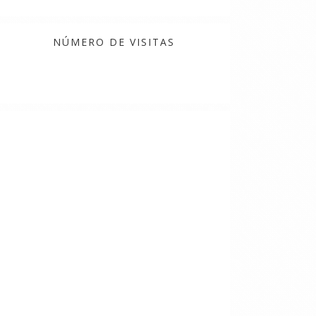
tas
da Mudan...
Belez...
NÚMERO DE VISITAS