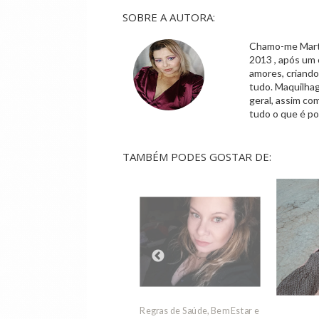
SOBRE A AUTORA:
Chamo-me Marta,
2013 , após um 
amores, criand
tudo. Maquilhag
geral, assim co
tudo o que é po
TAMBÉM PODES GOSTAR DE:
Ansiedade
as de Saúde, Bem Estar e