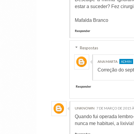
estar a suceder? Fez cirurg
Mafalda Branco
Responder
Respostas
ANA MARTA
Correção do sept
Responder
UNKNOWN
7 DE MARÇO DE 2015 À
Quando fui operada lembro-
nunca me habituei, a lixivia