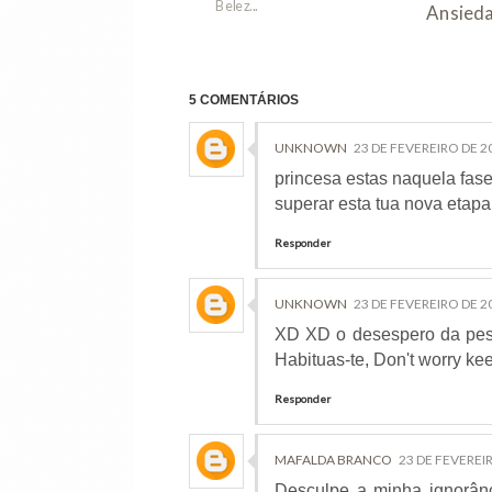
O Limã
...
Caseir
5 COMENTÁRIOS
UNKNOWN
23 DE FEVEREIRO DE 20
princesa estas naquela fase
superar esta tua nova etapa
Responder
UNKNOWN
23 DE FEVEREIRO DE 20
XD XD o desespero da pess
Habituas-te, Don't worry kee
Responder
MAFALDA BRANCO
23 DE FEVEREIR
Desculpe a minha ignorânc