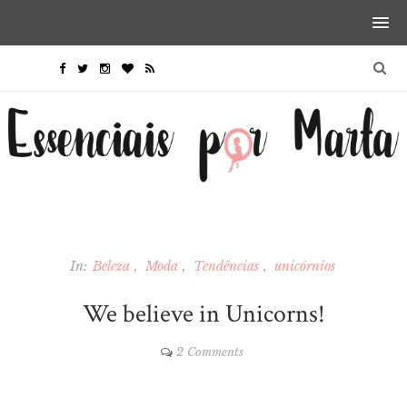
In:
Beleza
Moda
Tendências
unicórnios
We believe in Unicorns!
2 Comments