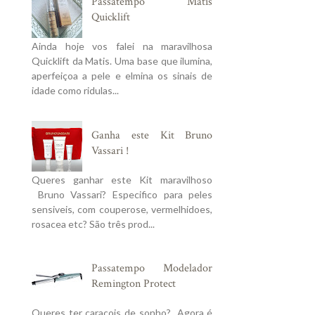
Passatempo Matis
Quicklift
Ainda hoje vos falei na maravilhosa
Quicklift da Matis. Uma base que ilumina,
aperfeiçoa a pele e elmina os sinais de
idade como ridulas...
Ganha este Kit Bruno
Vassari !
Queres ganhar este Kit maravilhoso
Bruno Vassari? Especifico para peles
sensiveis, com couperose, vermelhidoes,
rosacea etc? São três prod...
Passatempo Modelador
Remington Protect
Queres ter caracois de sonho? Agora é