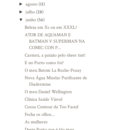
agosto
(11)
►
julho
(28)
►
junho
(56)
▼
Beleza em Xs ou em XXXL?
ATOR DE AQUAMAN E
BATMAN V SUPERMAN NA
COMIC CON P...
Carmex, a paixão pelo sheer tint!
E no Porto como foi?
O meu Batom La Roche-Posay
Nova Água Micelar Purificante de
Diadermine
O meu Daniel Wellington
Clínica Saúde Viável
Cocoa Contour da Too Faced
Fecha os olhos...
As mulheres
Deste Porto que é tão meu