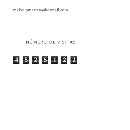
makeupmartav@hotmail.com
NÚMERO DE VISITAS
4
5
2
5
1
2
2