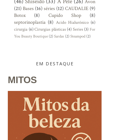
(46)
Shiseido
(33)
A Pele
(26)
Avon
(21)
Bases
(16)
séries
(12)
CAUDALIE
(9)
Botox
(8)
Cupido Shop
(8)
septorinoplastia
(8)
Acido Hialurónico
(6)
cirurgia
(6)
Cirurgias plásticas
(4)
Series
(3)
For
You Beauty Boutique
(2)
Sardas
(2)
Steampod
(2)
EM DESTAQUE
MITOS