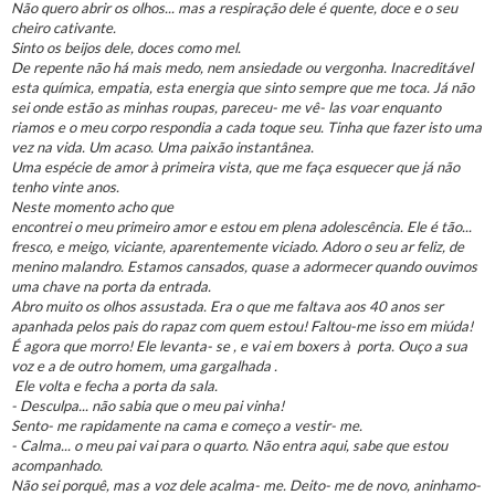
Não quero abrir os olhos... mas a respiração dele é quente, doce e o seu
cheiro cativante.
Sinto os beijos dele, doces como mel.
De repente não há mais medo, nem ansiedade ou vergonha. Inacreditável
esta química, empatia, esta energia que sinto sempre que me toca. Já não
sei onde estão as minhas roupas, pareceu- me vê- las voar enquanto
riamos e o meu corpo respondia a cada toque seu. Tinha que fazer isto uma
vez na vida. Um acaso. Uma paixão instantânea.
Uma espécie de amor à primeira vista, que me faça esquecer que já não
tenho vinte anos.
Neste momento acho que
encontrei o meu primeiro amor e estou em plena adolescência. Ele é tão...
fresco, e meigo, viciante, aparentemente viciado. Adoro o seu ar feliz, de
menino malandro. Estamos cansados, quase a adormecer quando ouvimos
uma chave na porta da entrada.
Abro muito os olhos assustada. Era o que me faltava aos 40 anos ser
apanhada pelos pais do rapaz com quem estou! Faltou-me isso em miúda!
É agora que morro! Ele levanta- se , e vai em boxers à porta. Ouço a sua
voz e a de outro homem, uma gargalhada .
Ele volta e fecha a porta da sala.
- Desculpa... não sabia que o meu pai vinha!
Sento- me rapidamente na cama e começo a vestir- me.
- Calma... o meu pai vai para o quarto. Não entra aqui, sabe que estou
acompanhado.
Não sei porquê, mas a voz dele acalma- me. Deito- me de novo, aninhamo-