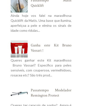
Passatempo Matis
Quicklift
Ainda hoje vos falei na maravilhosa
Quicklift da Matis. Uma base que ilumina,
aperfeiçoa a pele e elmina os sinais de
idade como ridulas...
Ganha este Kit Bruno
Vassari !
Queres ganhar este Kit maravilhoso
Bruno Vassari? Especifico para peles
sensiveis, com couperose, vermelhidoes,
rosacea etc? São três prod...
Passatempo Modelador
Remington Protect
Queres ter caracois de sonho? Agora é