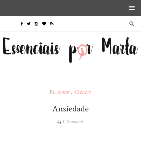
In:
contos
Crónica
Ansiedade
1 Comment