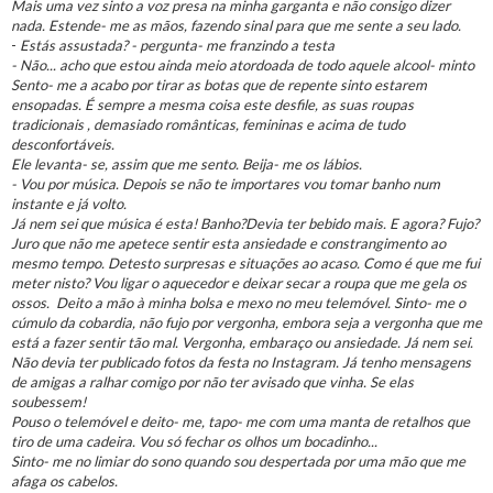
Mais uma vez sinto a voz presa na minha garganta e não consigo dizer
nada. Estende- me as mãos, fazendo sinal para que me sente a seu lado.
-
Estás assustada? - pergunta- me franzindo a testa
- Não... acho que estou ainda meio atordoada de todo aquele alcool- minto
Sento- me a acabo por tirar as botas que de repente sinto estarem
ensopadas. É sempre a mesma coisa este desfile, as suas roupas
tradicionais , demasiado românticas, femininas e acima de tudo
desconfortáveis.
Ele levanta- se, assim que me sento. Beija- me os lábios.
- Vou por música. Depois se não te importares vou tomar banho num
instante e já volto.
Já nem sei que música é esta! Banho?Devia ter bebido mais. E agora? Fujo?
Juro que não me apetece sentir esta ansiedade e constrangimento ao
mesmo tempo. Detesto surpresas e situações ao acaso. Como é que me fui
meter nisto? Vou ligar o aquecedor e deixar secar a roupa que me gela os
ossos. Deito a mão à minha bolsa e mexo no meu telemóvel. Sinto- me o
cúmulo da cobardia, não fujo por vergonha, embora seja a vergonha que me
está a fazer sentir tão mal. Vergonha, embaraço ou ansiedade. Já nem sei.
Não devia ter publicado fotos da festa no Instagram. Já tenho mensagens
de amigas a ralhar comigo por não ter avisado que vinha. Se elas
soubessem!
Pouso o telemóvel e deito- me, tapo- me com uma manta de retalhos que
tiro de uma cadeira. Vou só fechar os olhos um bocadinho...
Sinto- me no limiar do sono quando sou despertada por uma mão que me
afaga os cabelos.