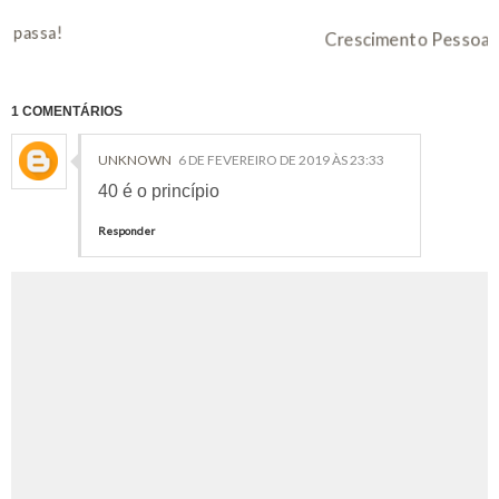
Aut
Crescimento Pessoal
1 COMENTÁRIOS
UNKNOWN
6 DE FEVEREIRO DE 2019 ÀS 23:33
40 é o princípio
Responder