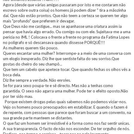
Agora (desde que várias amigas passaram por isto e me contaram não
escrevo sobre outra coisa) os homens já podem dizer " tira a mãozinha
daí. Que não estão prontos. Que não teem a certeza se querem ter algo
mais "profundo" que preferem ir devagar.
Que Deus não me castigue... mas se apanhasse uma criatura assim ia
pensar que havia algo errado. Ou comigo ou com ele. Sujeitava-me a uma
pericia no IML ! Colocava o frente a frente no programa da Fatima Lopes
no poligrafo e só descansava quando dissesse PORQUÊ!!!
As mulheres querem tão pouco.
Queres encantar uma mulher? Interrompe-a a meio de uma conversa com
um elogio inesperado. Diz lhe que sentiste falta do seu sorriso.Que
gostas do cheiro do seu champô...
Que tem um cabelo que apetece tocar. Que quando fechas os olhos vês a
boca dela.
Diz lhe sempre a verdade. Não enroles.
Se for para sexo poupa-te e sê directo. Mas não a tenhas como
garantida. O sexo não agarra uma mulher. Pode ter o efeito oposto.Não
por ter sido mau.
Porque existem drogas pelas quais sabemos não podemos viciar-nos.
Vejo os homens pouco preocupados em estabilizar. E quando o fazem é
de repente, com pessoas que parece que foram buscar a um convento, na
sua grande parte manteem se distantes.
O que faz um homem ser irresistivel é a forma como nos faz sentir unicas.
A sua transparencia. O facto de não nos esconder. De ter orgulho de nós.