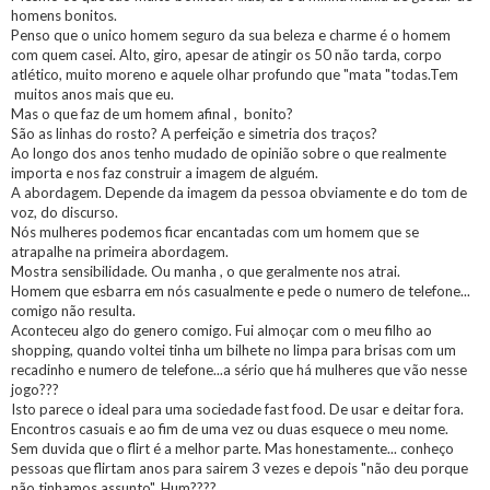
homens bonitos.
Penso que o unico homem seguro da sua beleza e charme é o homem
com quem casei. Alto, giro, apesar de atingir os 50 não tarda, corpo
atlético, muito moreno e aquele olhar profundo que "mata "todas.Tem
muitos anos mais que eu.
Mas o que faz de um homem afinal , bonito?
São as linhas do rosto? A perfeição e simetria dos traços?
Ao longo dos anos tenho mudado de opinião sobre o que realmente
importa e nos faz construir a imagem de alguém.
A abordagem. Depende da imagem da pessoa obviamente e do tom de
voz, do discurso.
Nós mulheres podemos ficar encantadas com um homem que se
atrapalhe na primeira abordagem.
Mostra sensibilidade. Ou manha , o que geralmente nos atrai.
Homem que esbarra em nós casualmente e pede o numero de telefone...
comigo não resulta.
Aconteceu algo do genero comigo. Fui almoçar com o meu filho ao
shopping, quando voltei tinha um bilhete no limpa para brisas com um
recadinho e numero de telefone...a sério que há mulheres que vão nesse
jogo???
Isto parece o ideal para uma sociedade fast food. De usar e deitar fora.
Encontros casuais e ao fim de uma vez ou duas esquece o meu nome.
Sem duvida que o flirt é a melhor parte. Mas honestamente... conheço
pessoas que flirtam anos para sairem 3 vezes e depois "não deu porque
não tinhamos assunto". Hum????