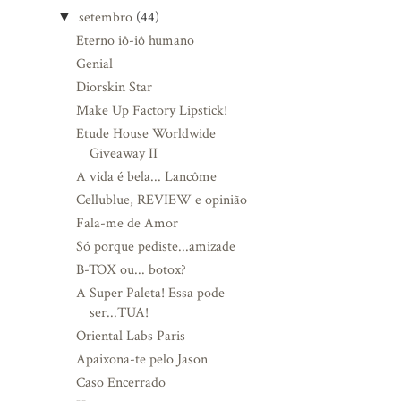
setembro
(44)
▼
Eterno iô-iô humano
Genial
Diorskin Star
Make Up Factory Lipstick!
Etude House Worldwide
Giveaway II
A vida é bela... Lancôme
Cellublue, REVIEW e opinião
Fala-me de Amor
Só porque pediste...amizade
B-TOX ou... botox?
A Super Paleta! Essa pode
ser...TUA!
Oriental Labs Paris
Apaixona-te pelo Jason
Caso Encerrado