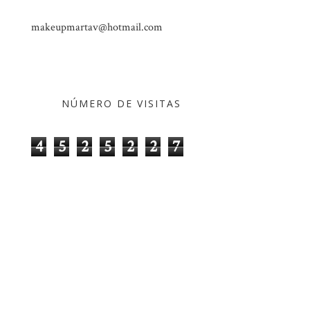
makeupmartav@hotmail.com
NÚMERO DE VISITAS
4
5
2
5
2
2
7