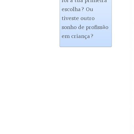
foi a tua primeira 
escolha? Ou 
tiveste outro 
sonho de profissão 
em criança?