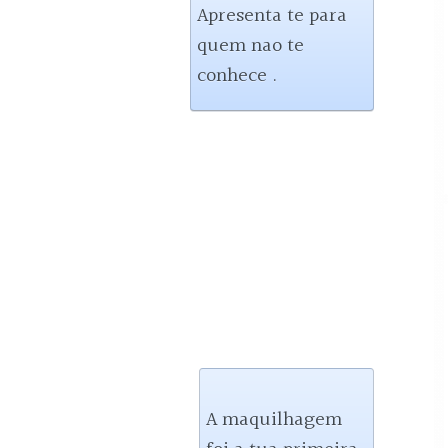
Apresenta te para 
quem nao te 
conhece .
A maquilhagem 