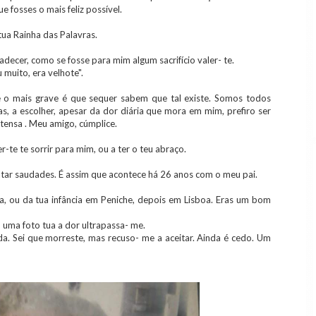
ue fosses o mais feliz possível.
tua Rainha das Palavras.
adecer, como se fosse para mim algum sacrifício valer- te.
 muito, era velhote".
 o mais grave é que sequer sabem que tal existe. Somos todos
Mas, a escolher, apesar da dor diária que mora em mim, prefiro ser
ntensa . Meu amigo, cúmplice.
er-te te sorrir para mim, ou a ter o teu abraço.
tar saudades. É assim que acontece há 26 anos com o meu pai.
a, ou da tua infância em Peniche, depois em Lisboa. Eras um bom
 uma foto tua a dor ultrapassa- me.
a. Sei que morreste, mas recuso- me a aceitar. Ainda é cedo. Um