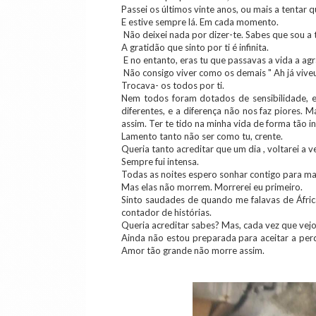
Passei os últimos vinte anos, ou mais a tentar q
E estive sempre lá. Em cada momento.
Não deixei nada por dizer-te. Sabes que sou a 
A gratidão que sinto por ti é infinita.
E no entanto, eras tu que passavas a vida a agr
Não consigo viver como os demais " Ah já viveu
Trocava- os todos por ti.
Nem todos foram dotados de sensibilidade, e
diferentes, e a diferença não nos faz piores. 
assim. Ter te tido na minha vida de forma tão i
Lamento tanto não ser como tu, crente.
Queria tanto acreditar que um dia , voltarei a v
Sempre fui intensa.
Todas as noites espero sonhar contigo para ma
Mas elas não morrem. Morrerei eu primeiro.
Sinto saudades de quando me falavas de Áfric
contador de histórias.
Queria acreditar sabes? Mas, cada vez que vejo
Ainda não estou preparada para aceitar a perd
Amor tão grande não morre assim.