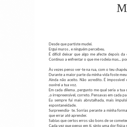
M
Desde que partiste mudei.
Ergui muros , e ninguém percebeu.
É difícil deixar que algo me afecte depois da
Continuo a enfrentar o que me rodeia mas... po
Às vezes penso ver-te na rua, com o teu chapéu 
Durante a maior parte da minha vida foste meu 
Ainda não aceito. Não acredito. É impossíve
ouvirei a tua voz.
Em cada dilema , pergunto me qual seria a tua
,o irrepreensível, correto. Pensavas em cada p
Eu sempre fui mais abrutalhada, mais impuls
espontaneidade.
Surpreendia- te. Sorrias perante a minha forma
que errar até aprender.
Sabias que certos erros são bons de se comete
Cada vez que penso em ti, sinto uma dor física