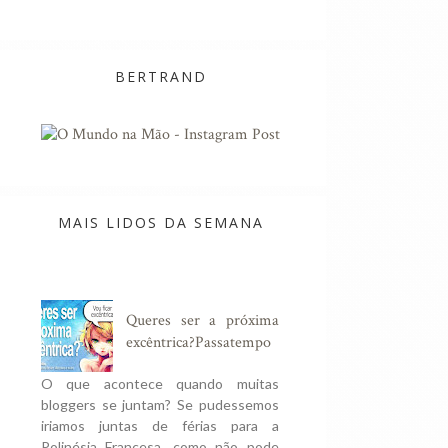
s à Distância
Acabaram-se as Canetas!
Mimma
BERTRAND
MAIS LIDOS DA SEMANA
Queres ser a próxima
excêntrica?Passatempo
O que acontece quando muitas
bloggers se juntam? Se pudessemos
iriamos juntas de férias para a
Polinésia Francesa, como não pode