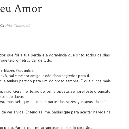
eu Amor
Add Comment
 dor que foi a tua perda e a dormência que sinto todos os dias.
rque te prometi cuidar de tudo.
e blazer. Eras único.
avô, pai e melhor amigo, e não tinha segredos para ti.
l que tenhas partido para um doloroso sempre. E que nunca mais
 opinião. Geralmente ajo de forma oposta. Sempre foste o sensato
asso que davas.
iva, mas sei, que na maior parte das vezes gostavas da minha
 de ver a vida. Entendias- me. Sabias que para acertar na vida há
r.
 no peito. Parece que me arrancaram parte do coração..