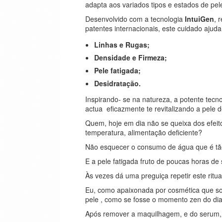
adapta aos variados tipos e estados de pel
Desenvolvido com a tecnologia
IntuiGen
, 
patentes internacionais, este cuidado ajuda
Linhas e Rugas;
Densidade e Firmeza;
Pele fatigada;
Desidratação.
Inspirando- se na natureza, a potente tecn
actua eficazmente te revitalizando a pele d
Quem, hoje em dia não se queixa dos efeit
temperatura, alimentação deficiente?
Não esquecer o consumo de água que é tã
E a pele fatigada fruto de poucas horas de
Às vezes dá uma preguiça repetir este ritu
Eu, como apaixonada por cosmética que so
pele , como se fosse o momento zen do di
Após remover a maquilhagem, e do serum, v