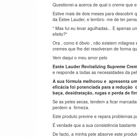
Questionei-a acerca de qual o creme que es
Estive mais de dois meses para descobrir q
da Estee Lauder, e lembro- me de ter pen
" Mas fui eu levar agulhadas... E apenas 
efeito?"
Ora , como é óbvio , não existem milagres 
cremes que lhe dei resolveram de forma qu
Vem daqui o meu amor pelo
Estée Lauder Revitalizing Supreme Cre
e responde a todas as necessidades da pe
A sua fórmula melhorou e apresenta um 
eficácia foi potenciada para a redução 
baça, desidratação, rugas e perda de fir
Se as peles secas, tendem a ficar marcada
perdem a firmeza.
Este produto previne e repara problemas pa
É verdade que a sua consistência bastante 
De facto, a minha pele absorve este produ