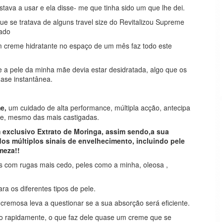
tava a usar e ela disse- me que tinha sido um que lhe dei.
ue se tratava de alguns travel size do Revitalizou Supreme
sado
um creme hidratante no espaço de um mês faz todo este
e a pele da minha mãe devia estar desidratada, algo que os
ase instantânea.
me,
um cuidado de alta performance, múltipla acção, antecipa
le, mesmo das mais castigadas.
exclusivo Extrato de Moringa, assim sendo,a sua
dos múltiplos sinais de envelhecimento, incluindo pele
meza!!
s com rugas mais cedo, peles como a minha, oleosa ,
ra os diferentes tipos de pele.
cremosa leva a questionar se a sua absorção será eficiente.
to rapidamente, o que faz dele quase um creme que se