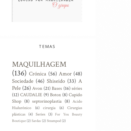
TEMAS
ed Lipstick, Pure
Today´s Make Up
Maquilha
te...
vermelh
MAQUILHAGEM
(136)
Crónica
(56)
Amor
(48)
Sociedade
(46)
Shiseido
(33)
A
Pele
(26)
Avon
(21)
Bases
(16)
séries
(12)
CAUDALIE
(9)
Botox
(8)
Cupido
Shop
(8)
septorinoplastia
(8)
Acido
Hialurónico
(6)
cirurgia
(6)
Cirurgias
plásticas
(4)
Series
(3)
For You Beauty
Boutique
(2)
Sardas
(2)
Steampod
(2)