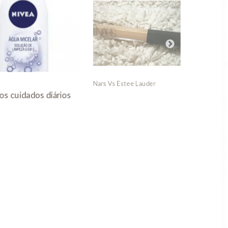
Perfectionist CP + R Serum,
Empower
Estee...
 Estee Lauder
Envy, Es