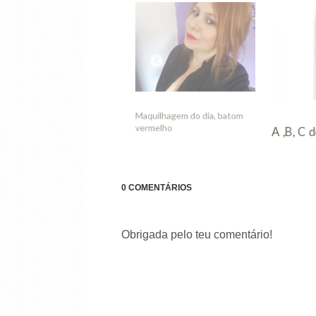
A ,B, C dos cuidados diários
ilhagem do dia, batom
Nars Vs
elho
0 COMENTÁRIOS
Obrigada pelo teu comentário!