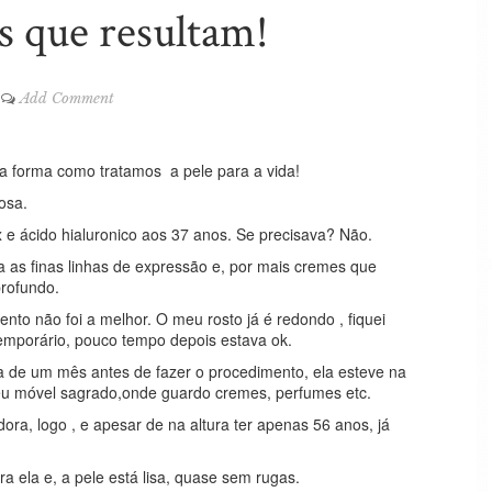
s que resultam!
Add Comment
a forma como tratamos a pele para a vida!
osa.
x e ácido hialuronico aos 37 anos. Se precisava? Não.
ra as finas linhas de expressão e, por mais cremes que
profundo.
nto não foi a melhor. O meu rosto já é redondo , fiquei
temporário, pouco tempo depois estava ok.
a de um mês antes de fazer o procedimento, ela esteve na
u móvel sagrado,onde guardo cremes, perfumes etc.
ra, logo , e apesar de na altura ter apenas 56 anos, já
ra ela e, a pele está lisa, quase sem rugas.