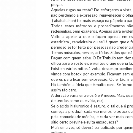
piegas.
Aquelas rugas na testa? De esforçares a vista,
não perdendo a expressão, rejuvenescer o olha
( ahahahahah) ter mais espaço na pálpebra pa
Todos estes métodos e procedimentos são 
redesenhas. Sem exageros. Apenas para evidenc
Volto a apelar a que o façam apenas em esp
esteticista , cabeleireira ou sei lá quem que 
perigoso se for feito por pessoas não credenci
Temos músculos, nervos, artérias. Sítios que 
Façam com quem sabe. O
Dr Trabulo
tem dez a
olhou para o rosto e perguntou o que queria fa
Existem vários mitos à volta destes procedim
vimos com botox por exemplo. Ficavam sem ex
querer, para ficar sem expressão. Ou então, ir a
Há também a ideia que é muito caro. Se formo
assim tão caro.
A duração varia entre os 6 e 9 meses. Mas, qua
de teorias como que vicia, etc).
Se o ácido hialuronico é seguro, o tal que é p
começa a produzir cada vez menos, o botox que
pela comunidade médica, e cada vez mais como
sítio certo previne e evita enxaquecas?
Mais uma vez, só deverá ser aplicado por que
aplicado.