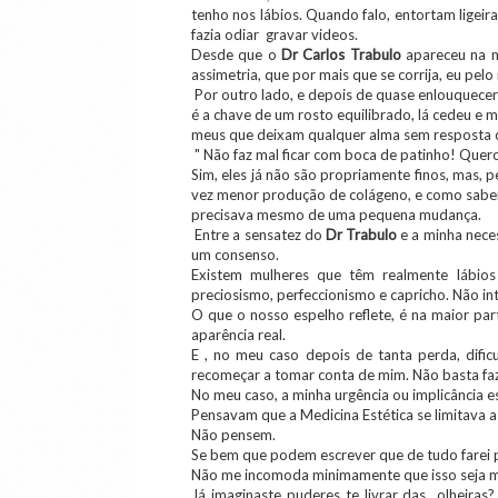
tenho nos lábios. Quando falo, entortam ligei
fazia odiar gravar videos.
Desde que o
Dr Carlos Trabulo
apareceu na m
assimetria, que por mais que se corrija, eu pe
Por outro lado, e depois de quase enlouquecer 
é a chave de um rosto equilibrado, lá cedeu e 
meus que deixam qualquer alma sem resposta
" Não faz mal ficar com boca de patinho! Quero
Sim, eles já não são propriamente finos, mas
vez menor produção de colágeno, e como sabem, 
precisava mesmo de uma pequena mudança.
Entre a sensatez do
Dr Trabulo
e a minha neces
um consenso.
Existem mulheres que têm realmente lábio
preciosismo, perfeccionismo e capricho. Não in
O que o nosso espelho reflete, é na maior par
aparência real.
E , no meu caso depois de tanta perda, difi
recomeçar a tomar conta de mim. Não basta faz
No meu caso, a minha urgência ou implicância est
Pensavam que a Medicina Estética se limitava a e
Não pensem.
Se bem que podem escrever que de tudo farei p
Não me incomoda minimamente que isso seja m
Já imaginaste puderes te livrar das olheiras?