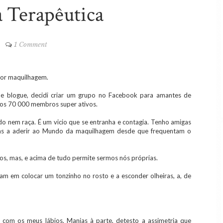
a Terapêutica
1 Comment
por maquilhagem.
 e blogue, decidi criar um grupo no Facebook para amantes de
 os 70 000 membros super ativos.
o nem raça. É um vicio que se entranha e contagia. Tenho amigas
as a aderir ao Mundo da maquilhagem desde que frequentam o
s, mas, e acima de tudo permite sermos nós próprias.
m em colocar um tonzinho no rosto e a esconder olheiras, a, de
com os meus lábios. Manias à parte, detesto a assimetria que