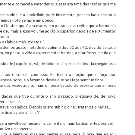
ramente e comecei a entender que essa era uma das razões que me
inha vida, e a
Lookclinic
, pude finalmente, por um lado aceitar a
lo menos noto sempre um pouco.
o Doutor, que é a sensatez em pessoa , e acredita que a harmonia
me deu mais algum volume ao lábio superior, depois de argumentos
 como
 os lábios mais grossos!".
, perdemos quase metade do volume dos 20 aos 40, devido às cada
eu passo a vida a experimentar batons, a tirar fotos, sentia que
sidade ( capricho , vá) de lábios mais preenchidos , lá chegámos a
s finos e sofrem com isso. Eu tenho a noção que o faço por
teressa porque o fazemos desde que nos faça sentir melhor.
te das vezes ,muito mais o nosso estado de espírito que a nossa
culdades que tive durante o ano passado, precisava de, de novo
er as unhas.
ava nos lábios. Depois quero subir o olhar, tratar de olheiras...
sticar a pele a " tias"?
ara envelhecer mesmo fisicamente, o mais tardiamente possível.
otivo de conversa.
 Sim, é injetável, mas não sentes quase nada. E olha que eu sou