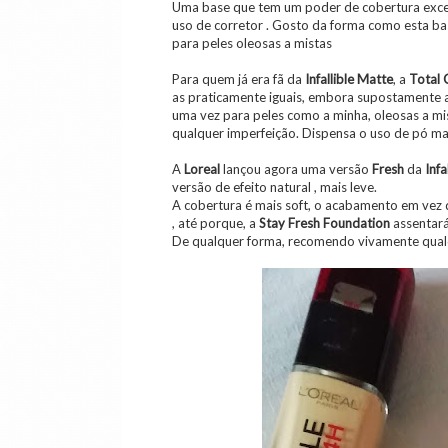
Uma base que tem um poder de cobertura excepc
uso de corretor . Gosto da forma como esta bas
para peles oleosas a mistas
Para quem já era fã da
Infallible Matte
, a
Total
as praticamente iguais, embora supostamente 
uma vez para peles como a minha, oleosas a m
qualquer imperfeição. Dispensa o uso de pó mati
A
Loreal
lançou agora uma versão
Fresh
da
Infa
versão de efeito natural , mais leve.
A cobertura é mais soft, o acabamento em vez 
, até porque, a
Stay Fresh
Foundation
assentará
De qualquer forma, recomendo vivamente qualq