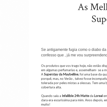
As Mel
Sup
Se antigamente fugia como o diabo da 
confesso que , já me vou surpreendend
Os produtos que vos trago hoje, não estão di
em algumas perfumarias e, assemelham- se a mu
A
Superstay da Maybelline
, foi uma base da q
porquê, mas, no Verão , talvez fosse incompatí
tolerada por peles mistas a oleosas. Tem uma b
cobertura alta.
Quando saiu a
Infallible 24h Matte
da
Loreal
em 
clara era escurissima para mim. Anos depois, en
muito!