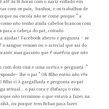
ã até às 16 horas com o nariz enfiado em
tas com os pais, banhos, e os trabalhos de
porque na escola não se come porque “ a
i como não tenho ainda cabelos brancos com
 para a cabeça do pai, coitado.
ra ajudar! Facebook aberto e pergunta - se
o sangue venoso ou o arterial que sai do
orante mas garanto que é matéria que não
 com dois rins e uma uretra e pergunta :”
sponde- lhe o pai “ Oh filho então não vês
 filho ri à gargalhada e pergunta ao pai
a sexual... o pai cora e disfarça o riso.
porque não terminou o que estava a fazer na
nhã, ou porque tem fichas para fazer.