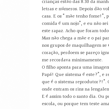
crianças estão das 8.30 da manh
letras e números. Depois dão vol
casa. E os “ mãe tenho fome!”, 
comida é um nojo”, e eu não se
este rapaz. Acho que foram todos
Mas não chega a mãe e o pai pa
nos grupos de maquilhagem se é 
coração, perdoem se pareço ign
me recordava minimamente.
O filho aponta para uma imagem
Papá! Que sistema é este?”, e re
que é o sistema reprodutor?!”. O
onde entram os rins na lengaleng
E é assim todo o santo dia. Ou 
escola, ou porque tem teste ama