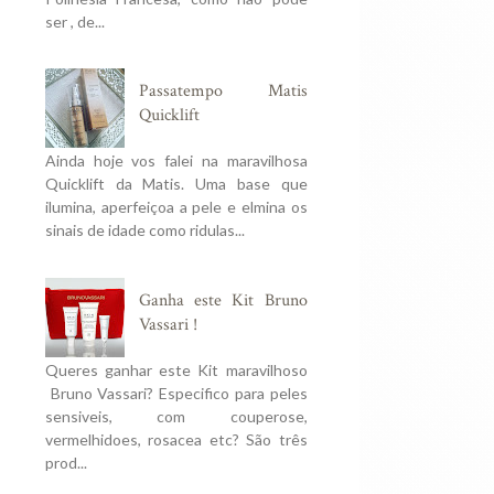
ser , de...
Passatempo Matis
Quicklift
Ainda hoje vos falei na maravilhosa
Quicklift da Matis. Uma base que
ilumina, aperfeiçoa a pele e elmina os
sinais de idade como ridulas...
Ganha este Kit Bruno
Vassari !
Queres ganhar este Kit maravilhoso
Bruno Vassari? Especifico para peles
sensiveis, com couperose,
vermelhidoes, rosacea etc? São três
mem" da relação
O Amor e a Morte (física)
Como S
prod...