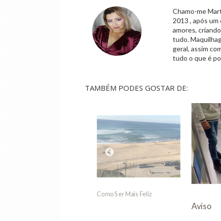
Chamo-me Marta,
2013 , após um 
amores, criand
tudo. Maquilhag
geral, assim co
tudo o que é po
TAMBÉM PODES GOSTAR DE:
Aviso
o Ser Mais Feliz
Nada 